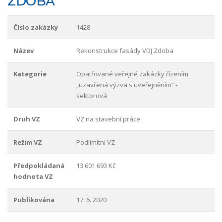
ZDOBA
Číslo zakázky
1428
Název
Rekonstrukce fasády VDJ Zdoba
Kategorie
Opatřované veřejné zakázky řízením
„uzavřená výzva s uveřejněním“ -
sektorová
Druh VZ
VZ na stavební práce
Režim VZ
Podlimitní VZ
Předpokládaná
13 601 693 Kč
hodnota VZ
Publikována
17. 6. 2020