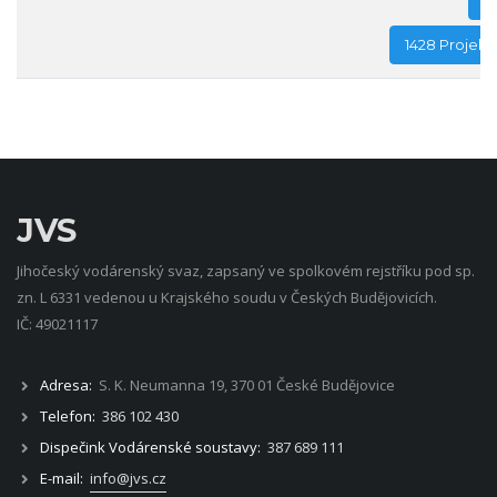
1
1428 Projek
JVS
Jihočeský vodárenský svaz, zapsaný ve spolkovém rejstříku pod sp.
zn. L 6331 vedenou u Krajského soudu v Českých Budějovicích.
IČ: 49021117
Adresa:
S. K. Neumanna 19, 370 01 České Budějovice
Telefon:
386 102 430
Dispečink Vodárenské soustavy:
387 689 111
E-mail:
info@jvs.cz