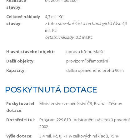
Realizace
04/2004 – 06/2004
stavby:
Celkové náklady
4,7 mil. Kč
stavby:
z toho
stavební část a technologická část
: 4,5
mil. Kč
ostatní náklady
: 0,2 mil.Kč
Hlavní stavební objekt:
oprava břehu Malše
Další objekty:
provizorní přemostění
Kapacity:
délka opraveného břehu 90 m
POSKYTNUTÁ DOTACE
Poskytovatel
Ministerstvo zemědělství ČR, Praha - Těšnov
dotace:
Dotační titul:
Program 229 810 - odstranění následků povodní
2002
Výše dotace:
3,4 mil. Kč, tj. 71 % celkových nákladů, 75 %