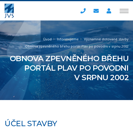
Úvod
Informujeme
Významné dotované stavby
Obnova zpevněného břehu portál Plav po povodni v srpnu 2002
OBNOVA ZPEVNĚNÉHO BŘEHU
PORTÁL PLAV PO POVODNI
V SRPNU 2002
ÚČEL STAVBY