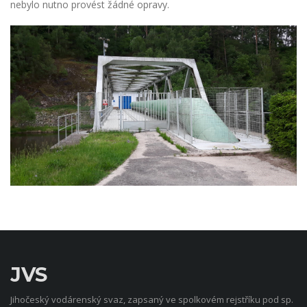
nebylo nutno provést žádné opravy.
JVS
Jihočeský vodárenský svaz, zapsaný ve spolkovém rejstříku pod sp.