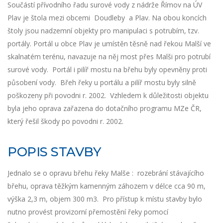
Součástí přívodního řadu surové vody z nádrže Římov na ÚV
Plav je štola mezi obcemi Doudleby a Plav. Na obou koncích
štoly jsou nadzemní objekty pro manipulaci s potrubím, tzv.
portály. Portál u obce Plav je umístěn těsně nad řekou Malší ve
skalnatém terénu, navazuje na něj most přes Malši pro potrubí
surové vody. Portál i pilíř mostu na břehu byly opevněny proti
působení vody. Břeh řeky u portálu a pilíř mostu byly silně
poškozeny při povodni r. 2002. Vzhledem k důležitosti objektu
byla jeho oprava zařazena do dotačního programu MZe ČR,
který řešil škody po povodni r. 2002.
POPIS STAVBY
Jednalo se o opravu břehu řeky Malše : rozebrání stávajícího
břehu, oprava těžkým kamenným záhozem v délce cca 90 m,
výška 2,3 m, objem 300 m3. Pro přístup k místu stavby bylo
nutno provést provizorní přemostění řeky pomocí