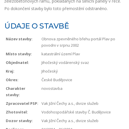
železobetonových rámů, pokládaných na silniční panely v řece.
Po dokončení stavby bylo toto přemostění odstraněno.
ÚDAJE O STAVBĚ
Název stavby:
Obnova zpevněného břehu portál Plav po
povodni v srpnu 2002
Místo stavby:
katastrální území Plav
Objednatel:
Jihočeský vodárenský svaz
Kraj:
Jihočeský
Okres:
České Budějovice
Charakter
novostavba
stavby:
Zpracovatel PSP:
Vak Jižní Čechy a.s., divize služeb
Zhotovitel:
Vodohospodářské stavby Č. Budějovice
Dozor stavby:
Vak Jižní Čechy a.s., divize služeb