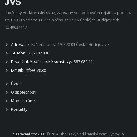
JVS
Jihočeský vodárenský svaz, zapsaný ve spolkovém rejstříku pod sp.
zn. L 6331 vedenou u Krajského soudu v Českých Budějovicích.
IČ: 49021117
Adresa:
S. K. Neumanna 19, 370 01 České Budějovice
Telefon:
386 102 430
Dispečink Vodárenské soustavy:
387 689 111
E-mail:
info@jvs.cz
Úvod
O společnosti
Mapa stránek
Kontakty
Nastavení cookies
. © 2026 Jihočeský vodárenský svaz. Vytvořilo: