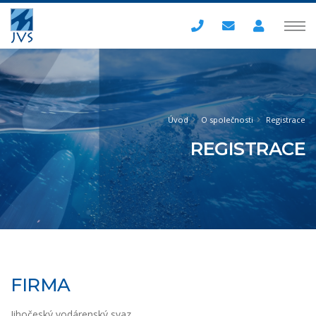
Úvod
O společnosti
Registrace
REGISTRACE
FIRMA
Jihočeský vodárenský svaz