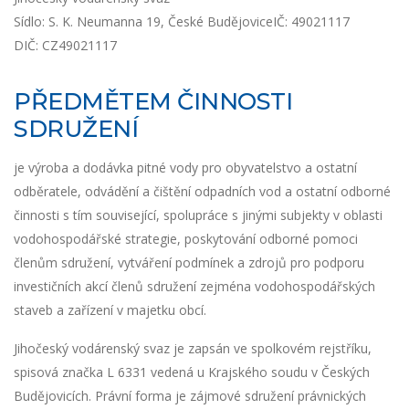
Sídlo: S. K. Neumanna 19, České BudějoviceIČ: 49021117
DIČ: CZ49021117
PŘEDMĚTEM ČINNOSTI
SDRUŽENÍ
je výroba a dodávka pitné vody pro obyvatelstvo a ostatní
odběratele, odvádění a čištění odpadních vod a ostatní odborné
činnosti s tím související, spolupráce s jinými subjekty v oblasti
vodohospodářské strategie, poskytování odborné pomoci
členům sdružení, vytváření podmínek a zdrojů pro podporu
investičních akcí členů sdružení zejména vodohospodářských
staveb a zařízení v majetku obcí.
Jihočeský vodárenský svaz je zapsán ve spolkovém rejstříku,
spisová značka L 6331 vedená u Krajského soudu v Českých
Budějovicích. Právní forma je zájmové sdružení právnických