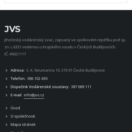
JVS
Jihočeský vodárenský svaz, zapsaný ve spolkovém rejstříku pod sp.
zn. L 6331 vedenou u Krajského soudu v Českých Budějovicích.
IČ: 49021117
Adresa:
S. K. Neumanna 19, 370 01 České Budějovice
Telefon:
386 102 430
Dispečink Vodárenské soustavy:
387 689 111
E-mail:
info@jvs.cz
Úvod
O společnosti
Mapa stránek