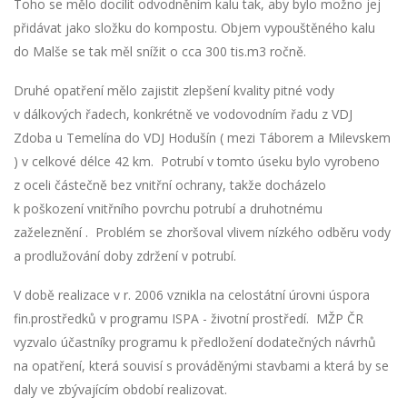
Toho se mělo docílit odvodněním kalu tak, aby bylo možno jej
přidávat jako složku do kompostu. Objem vypouštěného kalu
do Malše se tak měl snížit o cca 300 tis.m3 ročně.
Druhé opatření mělo zajistit zlepšení kvality pitné vody
v dálkových řadech, konkrétně ve vodovodním řadu z VDJ
Zdoba u Temelína do VDJ Hodušín ( mezi Táborem a Milevskem
) v celkové délce 42 km. Potrubí v tomto úseku bylo vyrobeno
z oceli částečně bez vnitřní ochrany, takže docházelo
k poškození vnitřního povrchu potrubí a druhotnému
zaželeznění . Problém se zhoršoval vlivem nízkého odběru vody
a prodlužování doby zdržení v potrubí.
V době realizace v r. 2006 vznikla na celostátní úrovni úspora
fin.prostředků v programu ISPA - životní prostředí. MŽP ČR
vyzvalo účastníky programu k předložení dodatečných návrhů
na opatření, která souvisí s prováděnými stavbami a která by se
daly ve zbývajícím období realizovat.