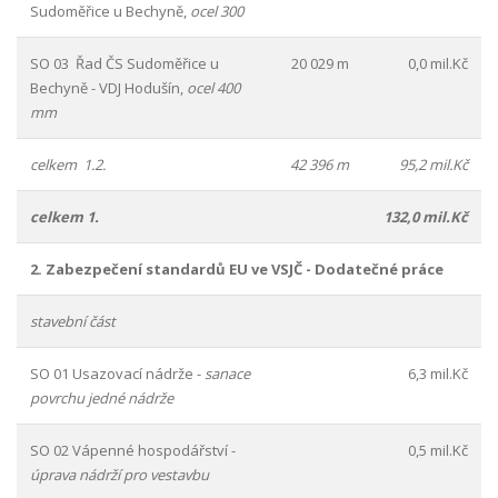
Sudoměřice u Bechyně,
ocel 300
SO 03 Řad ČS Sudoměřice u
20 029 m
0,0 mil.Kč
Bechyně - VDJ Hodušín,
ocel 400
mm
celkem 1.2.
42 396 m
95,2 mil.Kč
celkem 1.
132,0 mil.Kč
2. Zabezpečení standardů EU ve VSJČ - Dodatečné práce
stavební část
SO 01 Usazovací nádrže -
sanace
6,3 mil.Kč
povrchu jedné nádrže
SO 02 Vápenné hospodářství -
0,5 mil.Kč
úprava nádrží pro vestavbu