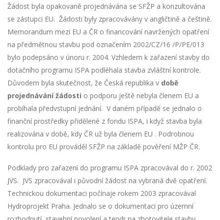
Žádost byla opakovaně projednávána se SFŽP a konzultována
se zástupci EU. Žádosti byly zpracovávány v angličtině a češtině.
Memorandum mezi EU a ČR o financování navržených opatření
na předmětnou stavbu pod označením 2002/CZ/16 /P/PE/013
bylo podepsáno v únoru r. 2004. Vzhledem k zařazení stavby do
dotačního programu ISPA podléhala stavba zvláštní kontrole.
Důvodem byla skutečnost, že Česká republika v
době
projednávání žádosti
o podporu ještě nebyla členem EU a
probíhala předvstupní jednání. V daném případě se jednalo o
finanční prostředky přidělené z fondu ISPA, i když stavba byla
realizována v době, kdy ČR už byla členem EU . Podrobnou
kontrolu pro EU prováděl SFŽP na základě pověření MŽP ČR.
Podklady pro zařazení do programu ISPA zpracovával do r. 2002
JVS. JVS zpracovával i původní žádost na vybraná dvě opatření.
Technickou dokumentaci počínaje rokem 2003 zpracovával
Hydroprojekt Praha. Jednalo se o dokumentaci pro územní
rozhodnutí, stavební povolení a tendr na zhotovitele stavby.