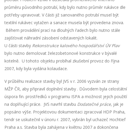
průměru původního potrubí, kdy bylo nutno průměr rukávce dle
potřeby upravovat. V části již sanovaného potrubí musel být
textilní rukávec vytažen a sanace musela být provedena znova.
Během provádění prací na dlouhých řadech bylo nutno stále
zajišťovat náhradní zásobení odstavených lokalit.
U části stavby
Rekonstrukce kalového hospodářství ÚV Plav
bylo nutno demolovat železobetonové konstrukce v bývalé
kotelně. U tohoto objektu probíhal zkušební provoz do října
2007, kdy byla vydána kolaudace.
V průběhu realizace stavby byl JVS v r. 2006 vyzván ze strany
MŽP ČR, aby připravil doplnění stavby . Důvodem byla celostátní
úspora fin. prostředků v programu ISPA a možnost jejich použití
na doplňující práce. JVS navrhl stavbu
Dodatečné práce
, jak je
popsáno výše. Projektovou dokumentaci zpracoval HDP Praha,
tendr se uskutečnil v únoru r. 2007, vybrán byl uchazeč Hochtief
Praha a.s. Stavba byla zahájena v květnu 2007 a dokončena