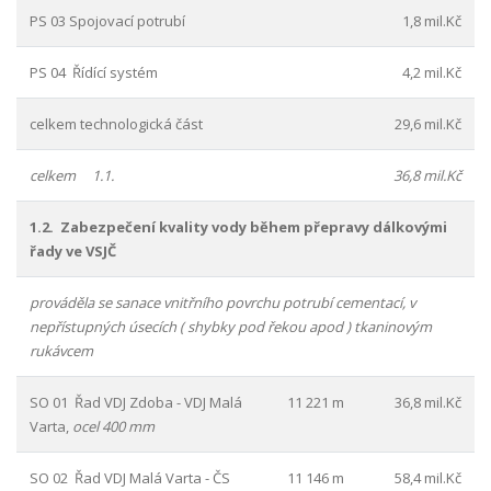
PS 03 Spojovací potrubí
1,8 mil.Kč
PS 04 Řídící systém
4,2 mil.Kč
celkem technologická část
29,6 mil.Kč
celkem 1.1.
36,8 mil.Kč
1.2. Zabezpečení kvality vody během přepravy dálkovými
řady ve VSJČ
prováděla se sanace vnitřního povrchu potrubí cementací, v
nepřístupných úsecích ( shybky pod řekou apod ) tkaninovým
rukávcem
SO 01 Řad VDJ Zdoba - VDJ Malá
11 221 m
36,8 mil.Kč
Varta,
ocel 400 mm
SO 02 Řad VDJ Malá Varta - ČS
11 146 m
58,4 mil.Kč