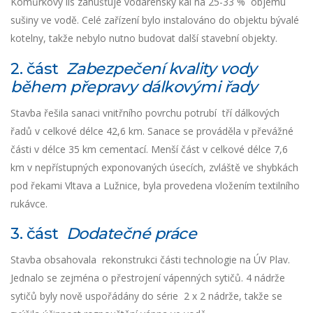
Komůrkový lis zahušťuje vodárenský kal na 25-33 % objemu
sušiny ve vodě. Celé zařízení bylo instalováno do objektu bývalé
kotelny, takže nebylo nutno budovat další stavební objekty.
2. část
Zabezpečení kvality vody
během přepravy dálkovými řady
Stavba řešila sanaci vnitřního povrchu potrubí tří dálkových
řadů v celkové délce 42,6 km. Sanace se prováděla v převážné
části v délce 35 km cementací. Menší část v celkové délce 7,6
km v nepřístupných exponovaných úsecích, zvláště ve shybkách
pod řekami Vltava a Lužnice, byla provedena vložením textilního
rukávce.
3. část
Dodatečné práce
Stavba obsahovala rekonstrukci části technologie na ÚV Plav.
Jednalo se zejména o přestrojení vápenných sytičů. 4 nádrže
sytičů byly nově uspořádány do série 2 x 2 nádrže, takže se