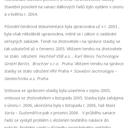
Stavební povolení na sanaci dálkových řadů bylo vydáno v únoru
a v květnu r. 2004.
Původní tendrová dokumentace byla zpracována už v r. 2003 ,
byla však několikrát upravována, měnil se i zákon o zadávání
veřejných zakázek. Tendr na zhotovitele i na správce stavby se
tak uskutečnil až v červenci 2005. Vítězem tendru na zhotovitele
se stalo sdružení
Hochtief VSB a.s. , Karl Weiss Technologie
GmbH Berlín, Brochier s.r.o. Praha
. Vítězem tendru na správce
stavby se stalo sdružení VRV Praha +
Stavební technologie –
Geotechnika a.s. Praha
.
Smlouva se správcem stavby byla uzavřena v srpnu 2005,
smlouva se zhotovitelem v listopadu 2005. Stavba byla zahájena
v únoru r. 2006, ukončena byla v listopadu r. 2006, řad
Malá
Varta – Sudoměřice
pak v prosinci 2006. V průběhu sanace
řadů se vyskytl problém s vložením textilního rukávce do
potrubí. Problém vznikl v důsledku proměnlivého vnitřního