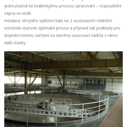
jednoznačně ke kvalitnějšímu procesu zpracování – rozpouštění
vápna ve vodě.
Instalace strojního vyklízení kalu na 2 usazovacích nádržích
umožnila stanovit optimální provoz a připravit tak podklady pro
doplnění tohoto zařízení na všechny usazovací nádrže v rámci
další stavby.