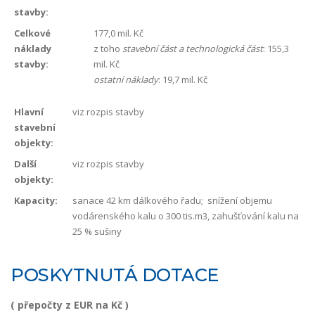
stavby:
Celkové
177,0 mil. Kč
náklady
z toho
stavební část a technologická část
: 155,3
stavby:
mil. Kč
ostatní náklady
: 19,7 mil. Kč
Hlavní
viz rozpis stavby
stavební
objekty:
Další
viz rozpis stavby
objekty:
Kapacity:
sanace 42 km dálkového řadu; snížení objemu
vodárenského kalu o 300 tis.m3, zahušťování kalu na
25 % sušiny
POSKYTNUTÁ DOTACE
( přepočty z EUR na Kč )