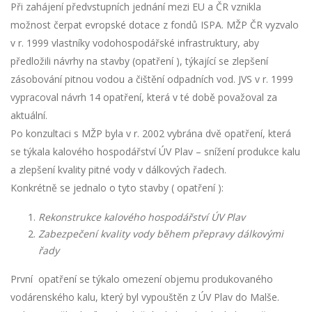
Při zahájení předvstupních jednání mezi EU a ČR vznikla
možnost čerpat evropské dotace z fondů ISPA. MŽP ČR vyzvalo
v r. 1999 vlastníky vodohospodářské infrastruktury, aby
předložili návrhy na stavby (opatření ), týkající se zlepšení
zásobování pitnou vodou a čištění odpadních vod. JVS v r. 1999
vypracoval návrh 14 opatření, která v té době považoval za
aktuální.
Po konzultaci s MŽP byla v r. 2002 vybrána dvě opatření, která
se týkala kalového hospodářství ÚV Plav – snížení produkce kalu
a zlepšení kvality pitné vody v dálkových řadech.
Konkrétně se jednalo o tyto stavby ( opatření ):
Rekonstrukce kalového hospodářství ÚV Plav
Zabezpečení kvality vody během přepravy dálkovými
řady
První opatření se týkalo omezení objemu produkovaného
vodárenského kalu, který byl vypouštěn z ÚV Plav do Malše.