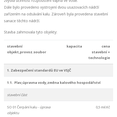
zvýšila účinnost rozpouštění vápna ve vodě.
Dále bylo provedeno vystrojení dvou usazovacích nádrží
zařízením na odsávání kalu. Zároveň byla provedena stavební
sanace těchto nádrží.
Stavba zahrnovala tyto objekty:
stavební
kapacita
cena
objekt,provoz.soubor
stavební +
technologie
1. Zabezpečení standardů EU ve VSJČ
1.1. Plav,úpravna vody,změna kalového hospodářství
stavební část
SO 01 Čerpání kalu -
úprava
0,5 mil.Kč
objektu