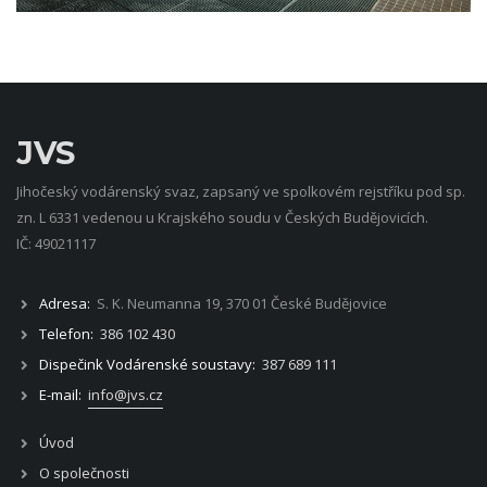
JVS
Jihočeský vodárenský svaz, zapsaný ve spolkovém rejstříku pod sp.
zn. L 6331 vedenou u Krajského soudu v Českých Budějovicích.
IČ: 49021117
Adresa:
S. K. Neumanna 19, 370 01 České Budějovice
Telefon:
386 102 430
Dispečink Vodárenské soustavy:
387 689 111
E-mail:
info@jvs.cz
Úvod
O společnosti