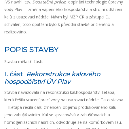
JVS navrhl tzv.
Dodatečné práce
: doplnění technologie úpravny
vody Plav - změna vápenného hospodářství a strojní odklízení
kalů z usazovací nádrže. Návrh byl MŽP ČR a zástupci EU
schválen, toto opatření bylo k původní stavbě přičleněno a
realizováno.
POPIS STAVBY
Stavba měla tři části:
1. část
Rekonstrukce kalového
hospodářství ÚV Plav
Stavba navazovala na rekonstrukci kal.hospodářství I.etapa,
která řešila vracení prací vody na usazovací nádrže. Tato stavba
- II.etapa řešila další zmenšení objemu produkovaného kalu
jeho zahušťováním. Kal se zpracovává v zahušťovacích a
homogenizačních nádržích, odvodňuje se na komůrkovém lisu.