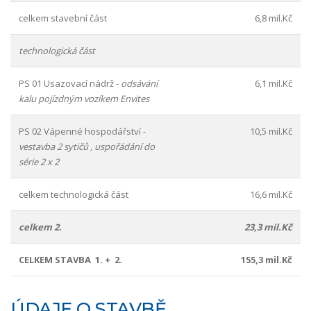
celkem stavební část
6,8 mil.Kč
technologická část
PS 01 Usazovací nádrž -
odsávání
6,1 mil.Kč
kalu pojízdným vozíkem Envites
PS 02 Vápenné hospodářství -
10,5 mil.Kč
vestavba 2 sytičů , uspořádání do
série 2 x 2
celkem technologická část
16,6 mil.Kč
celkem 2.
23,3 mil.Kč
CELKEM STAVBA 1. + 2.
155,3 mil.Kč
ÚDAJE O STAVBĚ