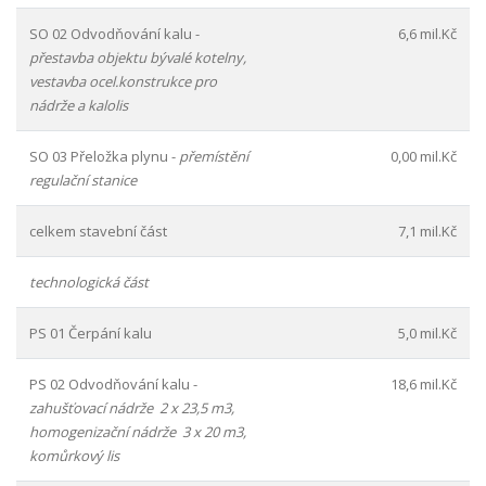
SO 02 Odvodňování kalu -
6,6 mil.Kč
přestavba objektu bývalé kotelny,
vestavba ocel.konstrukce pro
nádrže a kalolis
SO 03 Přeložka plynu -
přemístění
0,00 mil.Kč
regulační stanice
celkem stavební část
7,1 mil.Kč
technologická část
PS 01 Čerpání kalu
5,0 mil.Kč
PS 02 Odvodňování kalu -
18,6 mil.Kč
zahušťovací nádrže 2 x 23,5 m3,
homogenizační nádrže 3 x 20 m3,
komůrkový lis