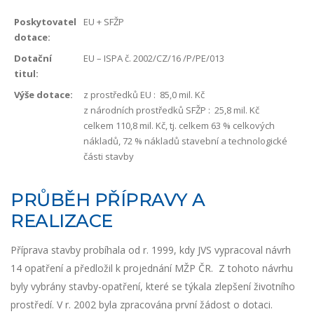
Poskytovatel
EU + SFŽP
dotace:
Dotační
EU – ISPA č. 2002/CZ/16 /P/PE/013
titul:
Výše dotace:
z prostředků EU :
85,0 mil. Kč
z národních prostředků SFŽP : 25,8 mil. Kč
celkem 110,8 mil. Kč, tj. celkem 63 % celkových
nákladů, 72 % nákladů stavební a technologické
části stavby
PRŮBĚH PŘÍPRAVY A
REALIZACE
Příprava stavby probíhala od r. 1999, kdy JVS vypracoval návrh
14 opatření a předložil k projednání MŽP ČR. Z tohoto návrhu
byly vybrány stavby-opatření, které se týkala zlepšení životního
prostředí. V r. 2002 byla zpracována první žádost o dotaci.