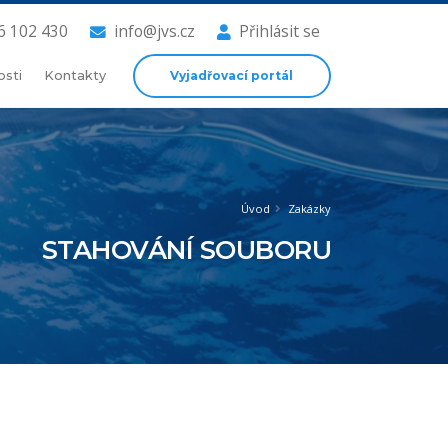
6 102 430
info@jvs.cz
Přihlásit se
Vyjadřovací portál
osti
Kontakty
Úvod
Zakázky
STAHOVÁNÍ SOUBORU