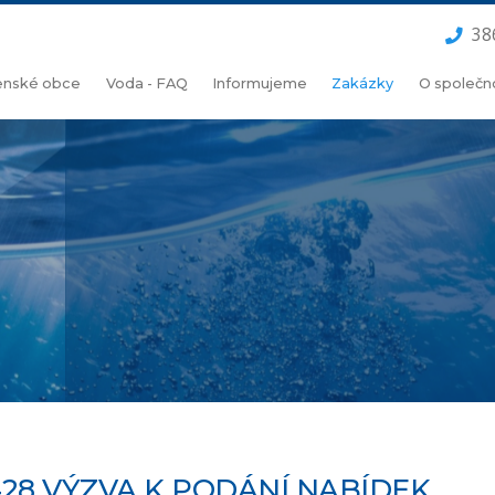
38
lenské obce
Voda - FAQ
Informujeme
Zakázky
O společn
28 VÝZVA K PODÁNÍ NABÍDEK