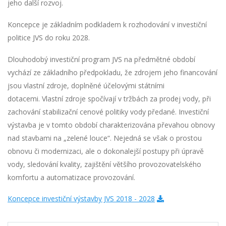
jeho další rozvoj.
Koncepce je základním podkladem k rozhodování v investiční
politice JVS do roku 2028.
Dlouhodobý investiční program JVS na předmětné období
vychází ze základního předpokladu, že zdrojem jeho financování
jsou vlastní zdroje, doplněné účelovými státními
dotacemi. Vlastní zdroje spočívají v tržbách za prodej vody, při
zachování stabilizační cenové politiky vody předané. Investiční
výstavba je v tomto období charakterizována převahou obnovy
nad stavbami na „zelené louce“. Nejedná se však o prostou
obnovu či modernizaci, ale o dokonalejší postupy při úpravě
vody, sledování kvality, zajištění většího provozovatelského
komfortu a automatizace provozování.
Koncepce investiční výstavby JVS 2018 - 2028