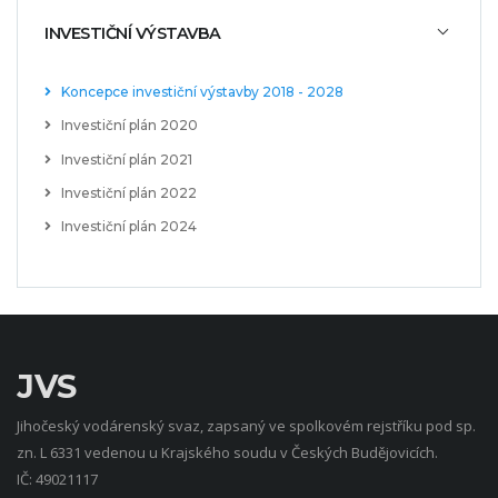
INVESTIČNÍ VÝSTAVBA
Koncepce investiční výstavby 2018 - 2028
Investiční plán 2020
Investiční plán 2021
Investiční plán 2022
Investiční plán 2024
JVS
Jihočeský vodárenský svaz, zapsaný ve spolkovém rejstříku pod sp.
zn. L 6331 vedenou u Krajského soudu v Českých Budějovicích.
IČ: 49021117