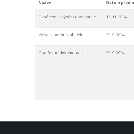
Název
Datum předm
Oznámení o výběru dodavatele
13. 11. 2024
Výzva k podání nabídek
20. 9. 2024
Opatřovací dokumentace
20. 9. 2024