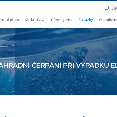
38
lenské obce
Voda - FAQ
Informujeme
Zakázky
O společn
ÁHRADNÍ ČERPÁNÍ PŘI VÝPADKU EL