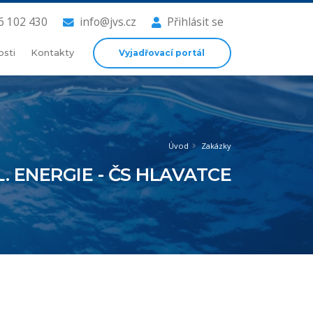
6 102 430
info@jvs.cz
Přihlásit se
Vyjadřovací portál
osti
Kontakty
Úvod
Zakázky
. ENERGIE - ČS HLAVATCE