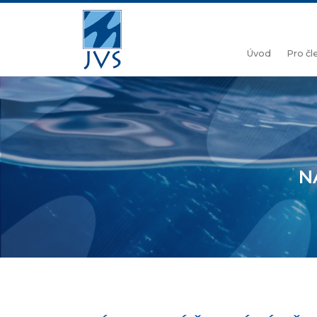
Úvod
Pro č
N