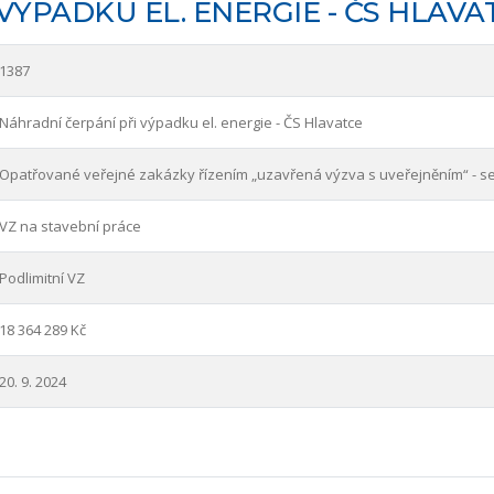
VÝPADKU EL. ENERGIE - ČS HLAVA
1387
Náhradní čerpání při výpadku el. energie - ČS Hlavatce
Opatřované veřejné zakázky řízením „uzavřená výzva s uveřejněním“ - s
VZ na stavební práce
Podlimitní VZ
18 364 289 Kč
20. 9. 2024