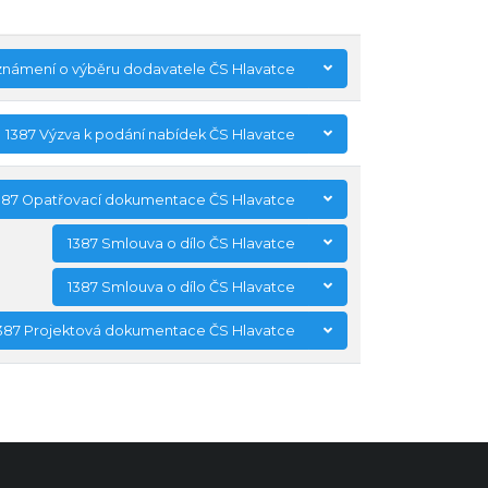
známení o výběru dodavatele ČS Hlavatce
1387 Výzva k podání nabídek ČS Hlavatce
387 Opatřovací dokumentace ČS Hlavatce
1387 Smlouva o dílo ČS Hlavatce
1387 Smlouva o dílo ČS Hlavatce
387 Projektová dokumentace ČS Hlavatce