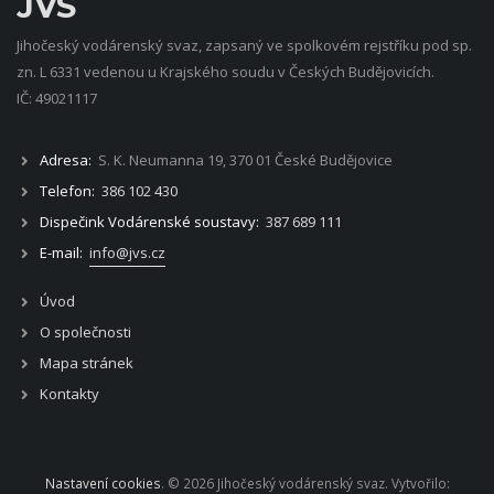
JVS
Jihočeský vodárenský svaz, zapsaný ve spolkovém rejstříku pod sp.
zn. L 6331 vedenou u Krajského soudu v Českých Budějovicích.
IČ: 49021117
Adresa:
S. K. Neumanna 19, 370 01 České Budějovice
Telefon:
386 102 430
Dispečink Vodárenské soustavy:
387 689 111
E-mail:
info@jvs.cz
Úvod
O společnosti
Mapa stránek
Kontakty
Nastavení cookies
. © 2026 Jihočeský vodárenský svaz. Vytvořilo: