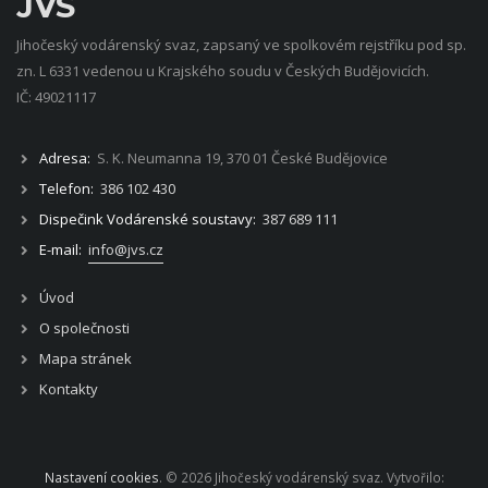
JVS
Jihočeský vodárenský svaz, zapsaný ve spolkovém rejstříku pod sp.
zn. L 6331 vedenou u Krajského soudu v Českých Budějovicích.
IČ: 49021117
Adresa:
S. K. Neumanna 19, 370 01 České Budějovice
Telefon:
386 102 430
Dispečink Vodárenské soustavy:
387 689 111
E-mail:
info@jvs.cz
Úvod
O společnosti
Mapa stránek
Kontakty
Nastavení cookies
. © 2026 Jihočeský vodárenský svaz. Vytvořilo: