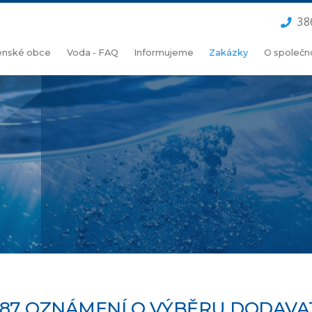
38
lenské obce
Voda - FAQ
Informujeme
Zakázky
O společn
387 OZNÁMENÍ O VÝBĚRU DODAVA