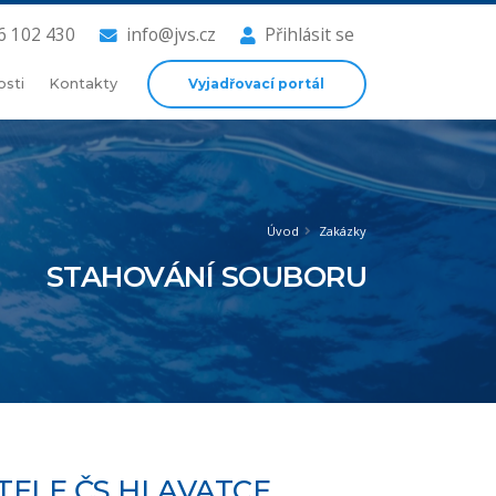
6 102 430
info@jvs.cz
Přihlásit se
Vyjadřovací portál
osti
Kontakty
Úvod
Zakázky
STAHOVÁNÍ SOUBORU
TELE ČS HLAVATCE