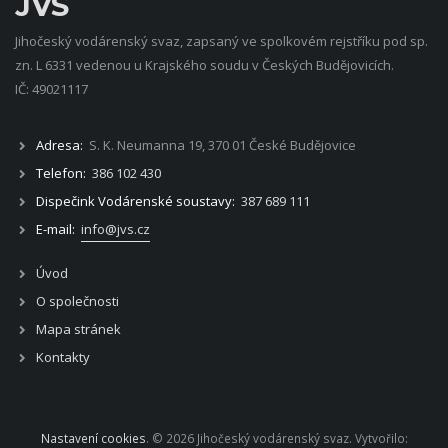
JVS
Jihočeský vodárenský svaz, zapsaný ve spolkovém rejstříku pod sp.
zn. L 6331 vedenou u Krajského soudu v Českých Budějovicích.
IČ: 49021117
Adresa:
S. K. Neumanna 19, 370 01 České Budějovice
Telefon:
386 102 430
Dispečink Vodárenské soustavy:
387 689 111
E-mail:
info@jvs.cz
Úvod
O společnosti
Mapa stránek
Kontakty
Nastavení cookies
. © 2026 Jihočeský vodárenský svaz. Vytvořilo: