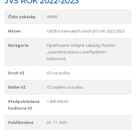
JVS ROK 2022-2023
Číslo zakázky
99000
Název
Údržba travnatých ploch JVS rok 2022-2023
Kategorie
Opatřované veřejné zakázky řízením
„uzavřená výzva s uveřejněním“ -
sektorová
Druh VZ
VZ na služby
Režim VZ
VZ malého rozsahu
Předpokládaná
1 800 000 Kč
hodnota VZ
Publikována
25. 11. 2021