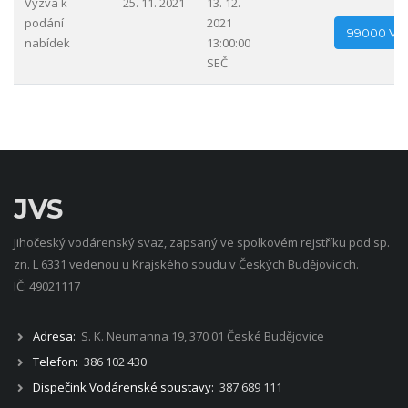
Výzva k
25. 11. 2021
13. 12.
podání
2021
99000 Výz
nabídek
13:00:00
SEČ
JVS
Jihočeský vodárenský svaz, zapsaný ve spolkovém rejstříku pod sp.
zn. L 6331 vedenou u Krajského soudu v Českých Budějovicích.
IČ: 49021117
Adresa:
S. K. Neumanna 19, 370 01 České Budějovice
Telefon:
386 102 430
Dispečink Vodárenské soustavy:
387 689 111