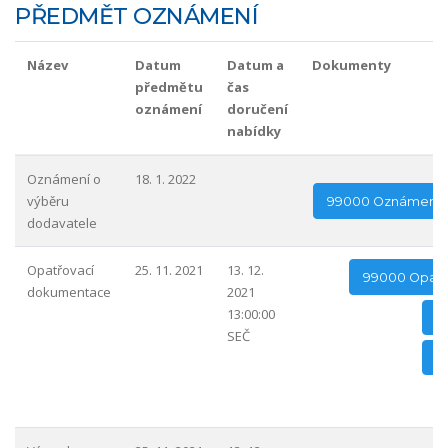
PŘEDMĚT OZNÁMENÍ
Název
Datum
Datum a
Dokumenty
předmětu
čas
oznámení
doručení
nabídky
Oznámení o
18. 1. 2022
výběru
99000 Oznámení o
dodavatele
Opatřovací
25. 11. 2021
13. 12.
99000 Opatř
dokumentace
2021
13:00:00
9
SEČ
9