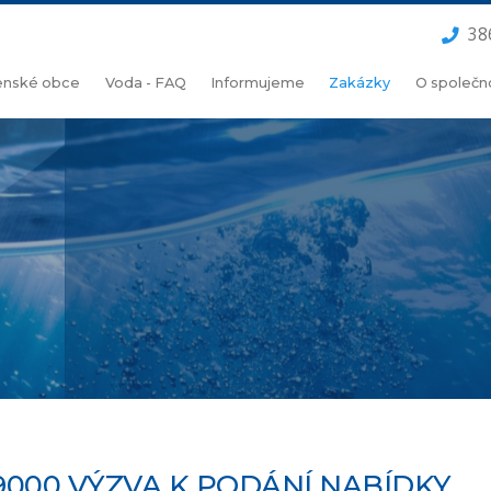
38
lenské obce
Voda - FAQ
Informujeme
Zakázky
O společn
9000 VÝZVA K PODÁNÍ NABÍDKY