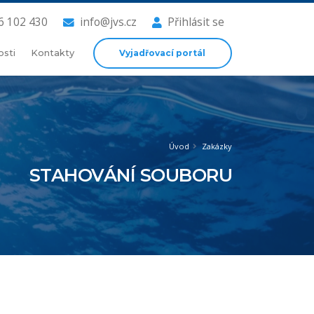
6 102 430
info@jvs.cz
Přihlásit se
Vyjadřovací portál
osti
Kontakty
Úvod
Zakázky
STAHOVÁNÍ SOUBORU