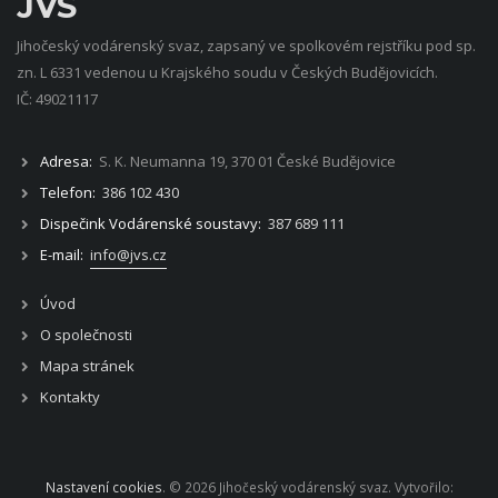
JVS
Jihočeský vodárenský svaz, zapsaný ve spolkovém rejstříku pod sp.
zn. L 6331 vedenou u Krajského soudu v Českých Budějovicích.
IČ: 49021117
Adresa:
S. K. Neumanna 19, 370 01 České Budějovice
Telefon:
386 102 430
Dispečink Vodárenské soustavy:
387 689 111
E-mail:
info@jvs.cz
Úvod
O společnosti
Mapa stránek
Kontakty
Nastavení cookies
. © 2026 Jihočeský vodárenský svaz. Vytvořilo: