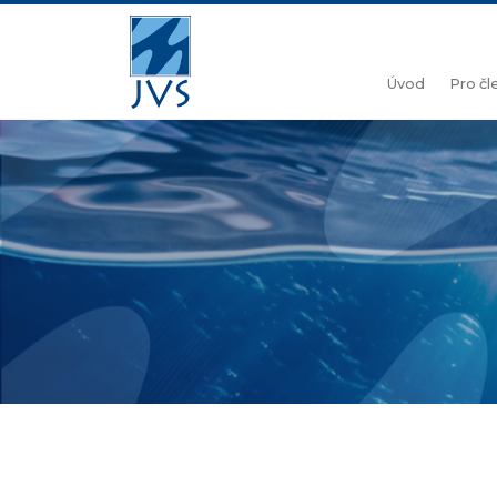
Úvod
Pro č