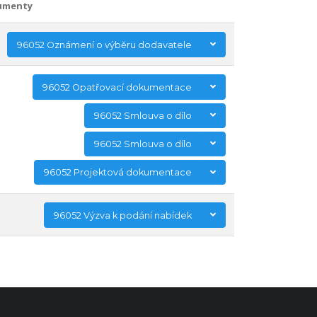
umenty
96052 Oznámení o výběru dodavatele
96052 Opatřovací dokumentace
96052 Smlouva o dílo
96052 Smlouva o dílo
96052 Projektová dokumentace
96052 Výzva k podání nabídek