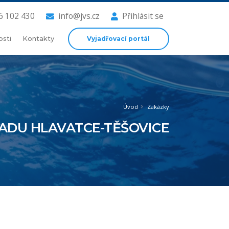
6 102 430
info@jvs.cz
Přihlásit se
Vyjadřovací portál
osti
Kontakty
Úvod
Zakázky
ADU HLAVATCE-TĚŠOVICE