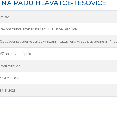
NA ŘADU HLAVATCE-TĚŠOVICE
96052
Rekonstrukce shybek na řadu Hlavatce-Těšovice
Opatřované veřejné zakázky řízením „uzavřená výzva s uveřejněním“ - s
VZ na stavební práce
Podlimitní VZ
14 471 000 Kč
31. 3. 2023