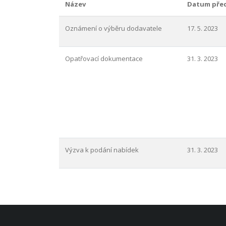
Název
Datum pře
Oznámení o výběru dodavatele
17. 5. 2023
Opatřovací dokumentace
31. 3. 2023
Výzva k podání nabídek
31. 3. 2023