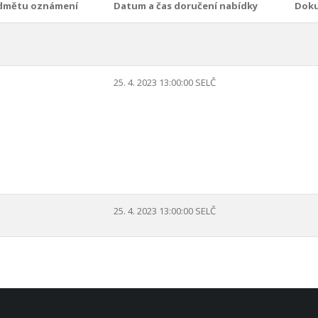
dmětu oznámení
Datum a čas doručení nabídky
Dok
25. 4. 2023 13:00:00 SELČ
25. 4. 2023 13:00:00 SELČ