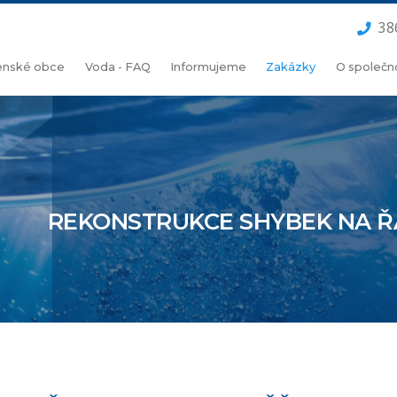
38
lenské obce
Voda - FAQ
Informujeme
Zakázky
O společn
REKONSTRUKCE SHYBEK NA Ř