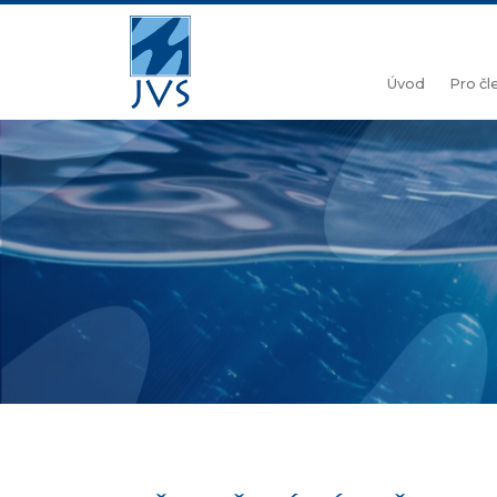
Úvod
Pro č