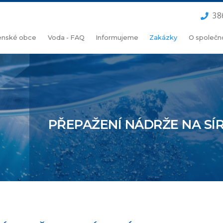
38
lenské obce
Voda - FAQ
Informujeme
Zakázky
O společn
PŘEPAŽENÍ NÁDRŽE NA SÍR