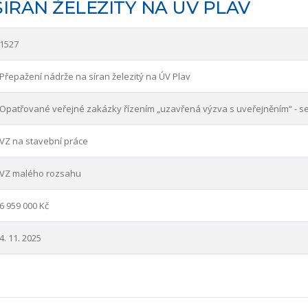
ÍRAN ŽELEZITÝ NA ÚV PLAV
1527
Přepažení nádrže na síran železitý na ÚV Plav
Opatřované veřejné zakázky řízením „uzavřená výzva s uveřejněním“ - s
VZ na stavební práce
VZ malého rozsahu
6 959 000 Kč
4. 11. 2025