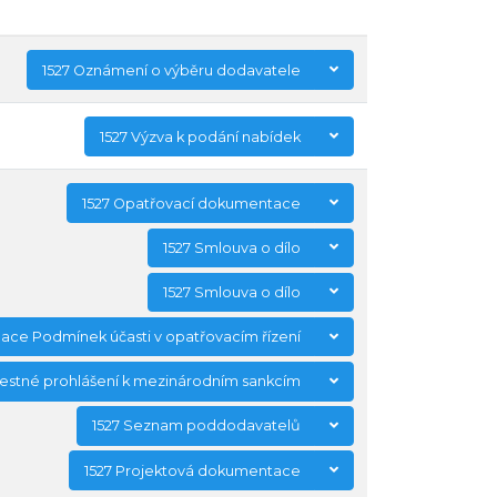
1527 Oznámení o výběru dodavatele
1527 Výzva k podání nabídek
1527 Opatřovací dokumentace
1527 Smlouva o dílo
1527 Smlouva o dílo
lace Podmínek účasti v opatřovacím řízení
Čestné prohlášení k mezinárodním sankcím
1527 Seznam poddodavatelů
1527 Projektová dokumentace