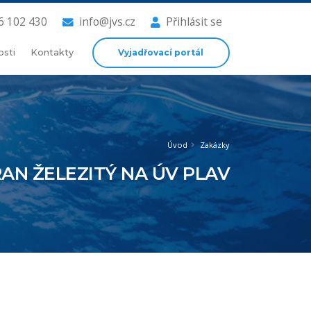
6 102 430
info@jvs.cz
Přihlásit se
Vyjadřovací portál
osti
Kontakty
Úvod
Zakázky
AN ŽELEZITÝ NA ÚV PLAV