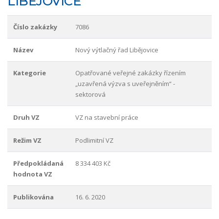
LIBĚJOVICE
Číslo zakázky
7086
Název
Nový výtlačný řad Libějovice
Kategorie
Opatřované veřejné zakázky řízením
„uzavřená výzva s uveřejněním“ -
sektorová
Druh VZ
VZ na stavební práce
Režim VZ
Podlimitní VZ
Předpokládaná
8 334 403 Kč
hodnota VZ
Publikována
16. 6. 2020