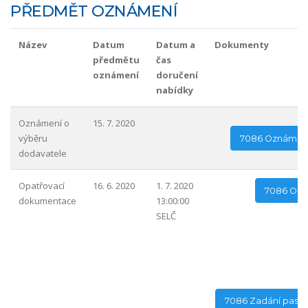
PŘEDMĚT OZNÁMENÍ
Název
Datum
Datum a
Dokumenty
předmětu
čas
oznámení
doručení
nabídky
Oznámení o
15. 7. 2020
výběru
7086 Oznámení
dodavatele
Opatřovací
16. 6. 2020
1. 7. 2020
7086 Opa
dokumentace
13:00:00
SELČ
7086 Zadání paspor