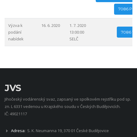
7086 Pro
Výzva k
16. 6. 2020
1. 7. 2020
podání
13:00:00
7086 Vý
nabídek
SELČ
JVS
Jihočeský vodárenský svaz, zapsaný ve spolkovém rejstříku pod sp.
zn. L 6331 vedenou u Krajského soudu v Českých Budějovicích.
IČ: 49021117
Adresa:
S. K. Neumanna 19, 370 01 České Budějovice