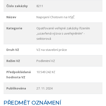
Číslo zakázky
8211
Název
Napojení Chotovin na VSJČ
Kategorie
Opatřované veřejné zakázky řízením
„uzavřená výzva s uveřejněním“ -
sektorová
Druh VZ
VZ na stavební práce
Režim VZ
Podlimitní VZ
Předpokládaná
10 549 242 Kč
hodnota VZ
Publikována
27. 11. 2024
PŘEDMĚT OZNÁMENÍ