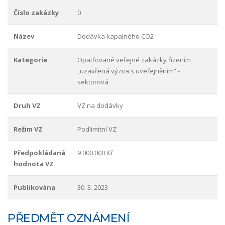
Číslo zakázky
0
Název
Dodávka kapalného CO2
Kategorie
Opatřované veřejné zakázky řízením
„uzavřená výzva s uveřejněním“ -
sektorová
Druh VZ
VZ na dodávky
Režim VZ
Podlimitní VZ
Předpokládaná
9 000 000 Kč
hodnota VZ
Publikována
30. 3. 2023
PŘEDMĚT OZNÁMENÍ