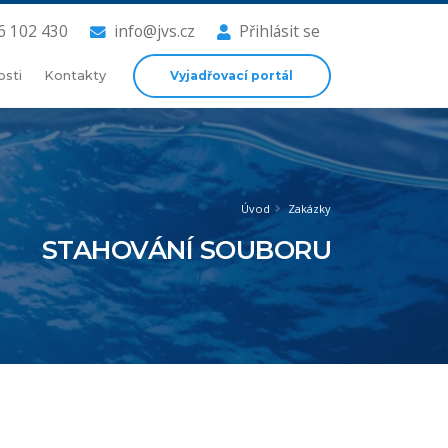
6 102 430
info@jvs.cz
Přihlásit se
Vyjadřovací portál
osti
Kontakty
Úvod
Zakázky
STAHOVÁNÍ SOUBORU