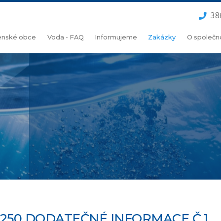
38
lenské obce
Voda - FAQ
Informujeme
Zakázky
O společn
250 DODATEČNÉ INFORMACE Č.1