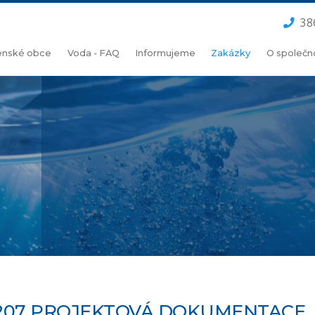
38
lenské obce
Voda - FAQ
Informujeme
Zakázky
O společn
8207 PROJEKTOVÁ DOKUMENTACE