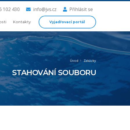
6 102 430
info@jvs.cz
Přihlásit se
Vyjadřovací portál
osti
Kontakty
Úvod
Zakázky
STAHOVÁNÍ SOUBORU