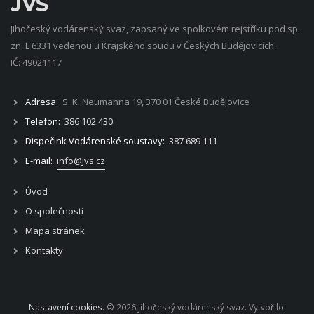
JVS
Jihočeský vodárenský svaz, zapsaný ve spolkovém rejstříku pod sp.
zn. L 6331 vedenou u Krajského soudu v Českých Budějovicích.
IČ: 49021117
Adresa:
S. K. Neumanna 19, 370 01 České Budějovice
Telefon:
386 102 430
Dispečink Vodárenské soustavy:
387 689 111
E-mail:
info@jvs.cz
Úvod
O společnosti
Mapa stránek
Kontakty
Nastavení cookies
. © 2026 Jihočeský vodárenský svaz. Vytvořilo: