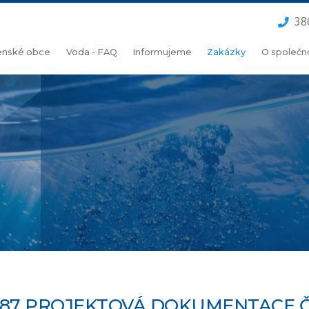
38
lenské obce
Voda - FAQ
Informujeme
Zakázky
O společn
87 PROJEKTOVÁ DOKUMENTACE ČS