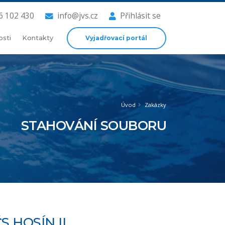
6 102 430
info@jvs.cz
Přihlásit se
Vyjadřovací portál
osti
Kontakty
Úvod
Zakázky
STAHOVÁNÍ SOUBORU
 HOSÍN II