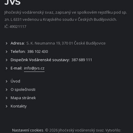
JVS
Jihočeský vodárenský svaz, zapsaný ve spolkovém rejstříku pod sp.
zn. L 6331 vedenou u Krajského soudu v Českých Budějovicích.
IČ: 49021117
Adresa:
S. K. Neumanna 19, 370 01 České Budějovice
Telefon:
386 102 430
Dispečink Vodárenské soustavy:
387 689 111
E-mail:
info@jvs.cz
Úvod
O společnosti
Mapa stránek
Kontakty
Nastavení cookies
. © 2026 Jihočeský vodárenský svaz. Vytvořilo: