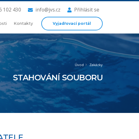
6 102 430
info@jvs.cz
Přihlásit se
Vyjadřovací portál
osti
Kontakty
Úvod
Zakázky
STAHOVÁNÍ SOUBORU
ATELE