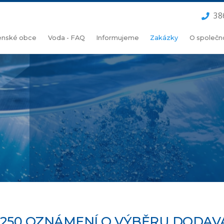
38
lenské obce
Voda - FAQ
Informujeme
Zakázky
O společn
1250 OZNÁMENÍ O VÝBĚRU DODAV