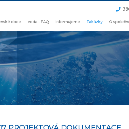
38
lenské obce
Voda - FAQ
Informujeme
Zakázky
O společn
517 PROJEKTOVÁ DOKUMENTACE