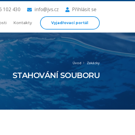
6 102 430
info@jvs.cz
Přihlásit se
Vyjadřovací portál
osti
Kontakty
Úvod
Zakázky
STAHOVÁNÍ SOUBORU