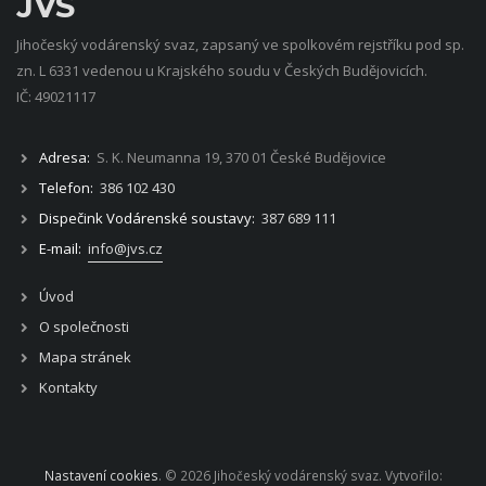
JVS
Jihočeský vodárenský svaz, zapsaný ve spolkovém rejstříku pod sp.
zn. L 6331 vedenou u Krajského soudu v Českých Budějovicích.
IČ: 49021117
Adresa:
S. K. Neumanna 19, 370 01 České Budějovice
Telefon:
386 102 430
Dispečink Vodárenské soustavy:
387 689 111
E-mail:
info@jvs.cz
Úvod
O společnosti
Mapa stránek
Kontakty
Nastavení cookies
. © 2026 Jihočeský vodárenský svaz. Vytvořilo: