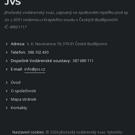
JVS
Jihočeský vodárenský svaz, zapsaný ve spolkovém rejstříku pod sp.
zn. L 6331 vedenou u Krajského soudu v Českých Budějovicích.
IČ: 49021117
Adresa:
S. K. Neumanna 19, 370 01 České Budějovice
Telefon:
386 102 430
Dispečink Vodárenské soustavy:
387 689 111
E-mail:
info@jvs.cz
Úvod
O společnosti
Mapa stránek
Kontakty
Nastavení cookies
. © 2026 Jihočeský vodárenský svaz. Vytvořilo: