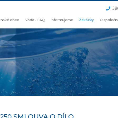
38
lenské obce
Voda - FAQ
Informujeme
Zakázky
O společn
250 SMLOUVA O DÍLO