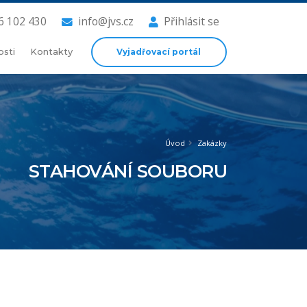
6 102 430
info@jvs.cz
Přihlásit se
Vyjadřovací portál
osti
Kontakty
Úvod
Zakázky
STAHOVÁNÍ SOUBORU