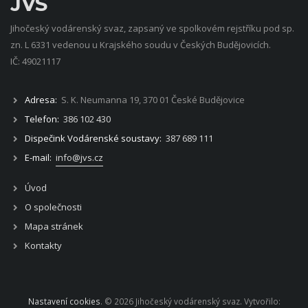
JVS
Jihočeský vodárenský svaz, zapsaný ve spolkovém rejstříku pod sp.
zn. L 6331 vedenou u Krajského soudu v Českých Budějovicích.
IČ: 49021117
Adresa:
S. K. Neumanna 19, 370 01 České Budějovice
Telefon:
386 102 430
Dispečink Vodárenské soustavy:
387 689 111
E-mail:
info@jvs.cz
Úvod
O společnosti
Mapa stránek
Kontakty
Nastavení cookies
. © 2026 Jihočeský vodárenský svaz. Vytvořilo: