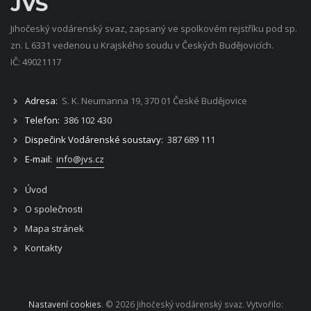
JVS
Jihočeský vodárenský svaz, zapsaný ve spolkovém rejstříku pod sp.
zn. L 6331 vedenou u Krajského soudu v Českých Budějovicích.
IČ: 49021117
Adresa:
S. K. Neumanna 19, 370 01 České Budějovice
Telefon:
386 102 430
Dispečink Vodárenské soustavy:
387 689 111
E-mail:
info@jvs.cz
Úvod
O společnosti
Mapa stránek
Kontakty
Nastavení cookies
. © 2026 Jihočeský vodárenský svaz. Vytvořilo: