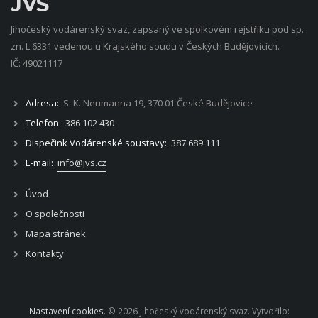
JVS
Jihočeský vodárenský svaz, zapsaný ve spolkovém rejstříku pod sp.
zn. L 6331 vedenou u Krajského soudu v Českých Budějovicích.
IČ: 49021117
Adresa:
S. K. Neumanna 19, 370 01 České Budějovice
Telefon:
386 102 430
Dispečink Vodárenské soustavy:
387 689 111
E-mail:
info@jvs.cz
Úvod
O společnosti
Mapa stránek
Kontakty
Nastavení cookies
. © 2026 Jihočeský vodárenský svaz. Vytvořilo: