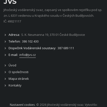
JVS
Jihočeský vodárenský svaz, zapsaný ve spolkovém rejstříku pod sp.
zn. L 6331 vedenou u Krajského soudu v Českých Budějovicích.
IČ: 49021117
Adresa:
S. K. Neumanna 19, 370 01 České Budějovice
Telefon:
386 102 430
Dispečink Vodárenské soustavy:
387 689 111
E-mail:
info@jvs.cz
Úvod
O společnosti
Mapa stránek
Kontakty
Nastavení cookies
. © 2026 Jihočeský vodárenský svaz. Vytvořilo: