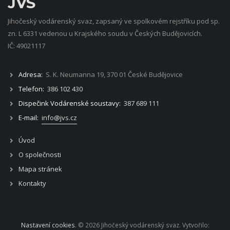
JVS
Jihočeský vodárenský svaz, zapsaný ve spolkovém rejstříku pod sp.
zn. L 6331 vedenou u Krajského soudu v Českých Budějovicích.
IČ: 49021117
Adresa:
S. K. Neumanna 19, 370 01 České Budějovice
Telefon:
386 102 430
Dispečink Vodárenské soustavy:
387 689 111
E-mail:
info@jvs.cz
Úvod
O společnosti
Mapa stránek
Kontakty
Nastavení cookies
. © 2026 Jihočeský vodárenský svaz. Vytvořilo: