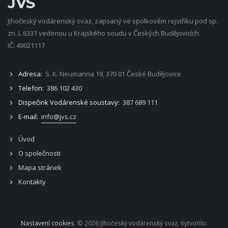
JVS
Jihočeský vodárenský svaz, zapsaný ve spolkovém rejstříku pod sp.
zn. L 6331 vedenou u Krajského soudu v Českých Budějovicích.
IČ: 49021117
Adresa:
S. K. Neumanna 19, 370 01 České Budějovice
Telefon:
386 102 430
Dispečink Vodárenské soustavy:
387 689 111
E-mail:
info@jvs.cz
Úvod
O společnosti
Mapa stránek
Kontakty
Nastavení cookies
. © 2026 Jihočeský vodárenský svaz. Vytvořilo: