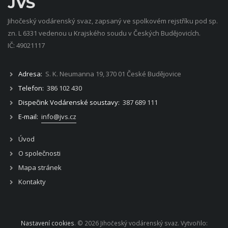
JVS
Jihočeský vodárenský svaz, zapsaný ve spolkovém rejstříku pod sp.
zn. L 6331 vedenou u Krajského soudu v Českých Budějovicích.
IČ: 49021117
Adresa:
S. K. Neumanna 19, 370 01 České Budějovice
Telefon:
386 102 430
Dispečink Vodárenské soustavy:
387 689 111
E-mail:
info@jvs.cz
Úvod
O společnosti
Mapa stránek
Kontakty
Nastavení cookies
. © 2026 Jihočeský vodárenský svaz. Vytvořilo: