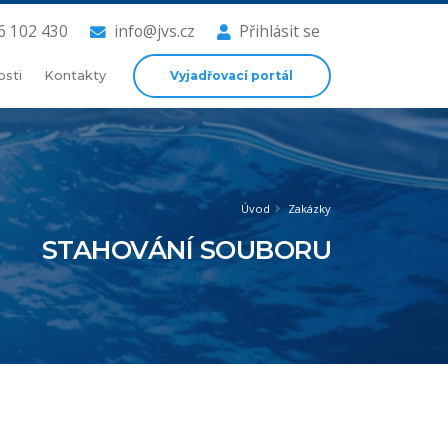
6 102 430
info@jvs.cz
Přihlásit se
Vyjadřovací portál
osti
Kontakty
Úvod
Zakázky
STAHOVÁNÍ SOUBORU