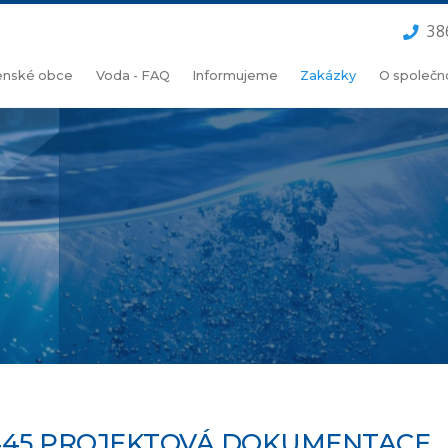
38
lenské obce
Voda - FAQ
Informujeme
Zakázky
O společn
445 PROJEKTOVÁ DOKUMENTACE