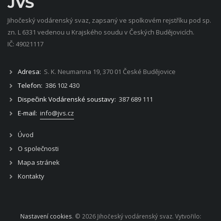
JVS
Jihočeský vodárenský svaz, zapsaný ve spolkovém rejstříku pod sp.
zn. L 6331 vedenou u Krajského soudu v Českých Budějovicích.
IČ: 49021117
Adresa:
S. K. Neumanna 19, 370 01 České Budějovice
Telefon:
386 102 430
Dispečink Vodárenské soustavy:
387 689 111
E-mail:
info@jvs.cz
Úvod
O společnosti
Mapa stránek
Kontakty
Nastavení cookies
. © 2026 Jihočeský vodárenský svaz. Vytvořilo: