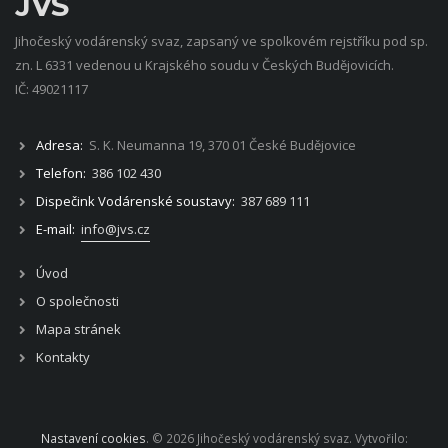
JVS
Jihočeský vodárenský svaz, zapsaný ve spolkovém rejstříku pod sp.
zn. L 6331 vedenou u Krajského soudu v Českých Budějovicích.
IČ: 49021117
Adresa:
S. K. Neumanna 19, 370 01 České Budějovice
Telefon:
386 102 430
Dispečink Vodárenské soustavy:
387 689 111
E-mail:
info@jvs.cz
Úvod
O společnosti
Mapa stránek
Kontakty
Nastavení cookies
. © 2026 Jihočeský vodárenský svaz. Vytvořilo: